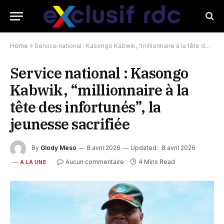
Home
»
Service national : Kasongo Kabwik, “millionnaire à la tête des infortunés”, la jeunesse sacrifiée
Service national : Kasongo
Kabwik, “millionnaire à la
tête des infortunés”, la
jeunesse sacrifiée
By
Glody Meso
8 avril 2026
Updated:
8 avril 2026
Aucun commentaire
4 Mins Read
A LA UNE