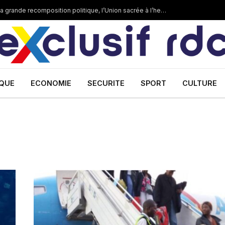
DIALOGUE NATIONAL : Tshisekedi prépare la grande recomposition politique, l’Union sacrée à l’heure de la mue
IQUE
ECONOMIE
SECURITE
SPORT
CULTURE