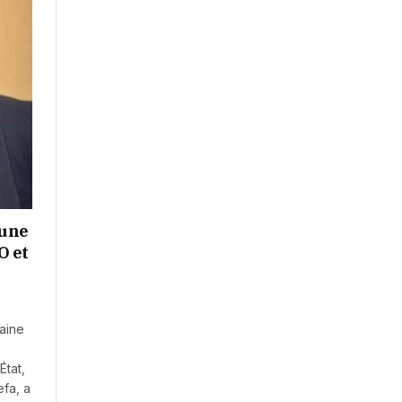
 une
O et
maine
État,
efa, a