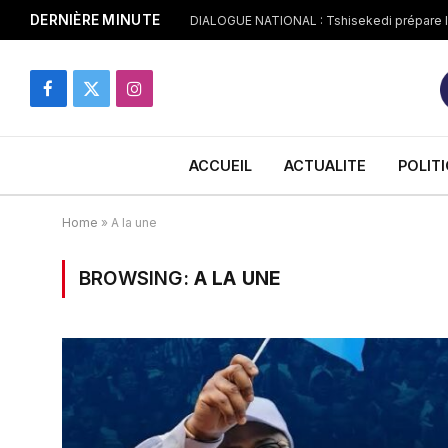
DERNIÈRE MINUTE
Facebook
X
Instagram
(Twitter)
ACCUEIL
ACTUALITE
POLIT
Home
»
A la une
BROWSING:
A LA UNE