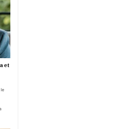
a et
 le
a