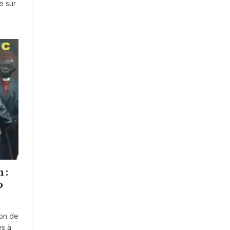
e sur
 :
o
ion de
es à