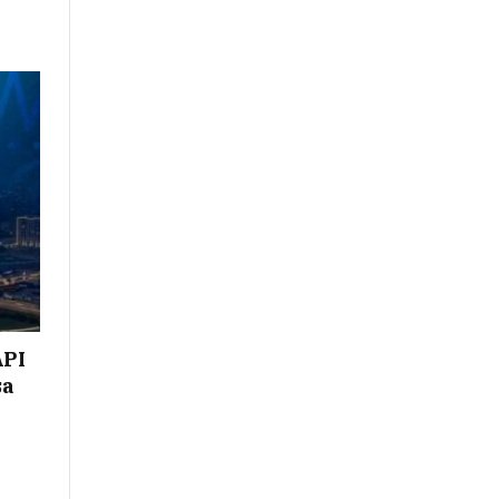
API
sa