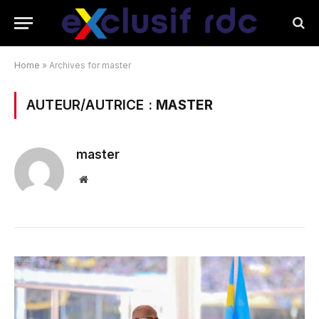
Home
»
Archives for master
AUTEUR/AUTRICE :
MASTER
master
Website