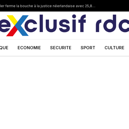
Corruption dans les mines en RDC :Dan Gertler ferme la bouche à la justice néerlandaise avec 25,8 millions €
IQUE
ECONOMIE
SECURITE
SPORT
CULTURE