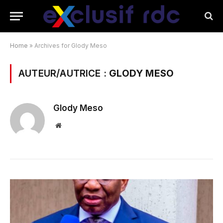
Home
»
Archives for Glody Meso
AUTEUR/AUTRICE :
GLODY MESO
Glody Meso
Website