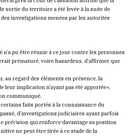
énéral près la Cour de cassation affirme que la
sortie du territoire a été levée à la suite de
s des investigations menées par les autorités
é n’a pu être réunie à ce jour contre les personnes
 serait prématuré, voire hasardeux, d’affirmer que
ir, au regard des éléments en présence, la
de leur implication n’ayant pas été apportée»,
 son communiqué.
ertains faits portés à la connaissance du
e passé, d’investigations judiciaires ayant parfois
ne précision qui renforce davantage sa position
itive ne peut être tirée à ce stade de la