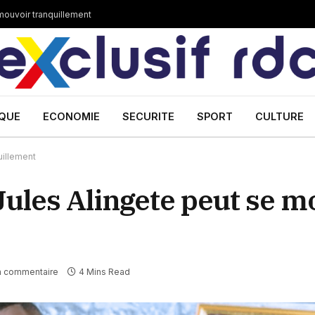
 mouvoir tranquillement
IQUE
ECONOMIE
SECURITE
SPORT
CULTURE
uillement
 Jules Alingete peut se 
n commentaire
4 Mins Read