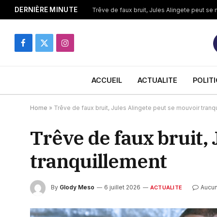
DERNIÈRE MINUTE
Trêve de faux bruit, Jules Alingete peut se
Facebook
X
Instagram
(Twitter)
ACCUEIL
ACTUALITE
POLIT
Home
»
Trêve de faux bruit, Jules Alingete peut se mouvoir tranq
Trêve de faux bruit,
tranquillement
By
Glody Meso
6 juillet 2026
Aucu
ACTUALITE