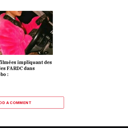
filmées impliquant des
des FARDC dans
ebo :
DD A COMMENT