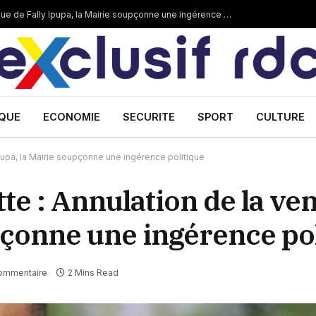
Saint-Denis/Pierrefitte : Annulation de la venue de Fally Ipupa, la Mairie soupçonne une ingérence politique
IQUE
ECONOMIE
SECURITE
SPORT
CULTURE
Ipupa, la Mairie soupçonne une ingérence politique
te : Annulation de la ve
pçonne une ingérence po
ommentaire
2 Mins Read