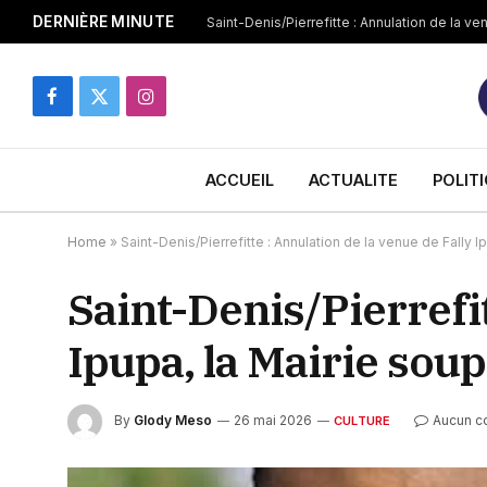
DERNIÈRE MINUTE
Facebook
X
Instagram
(Twitter)
ACCUEIL
ACTUALITE
POLIT
Home
»
Saint-Denis/Pierrefitte : Annulation de la venue de Fally 
Saint-Denis/Pierrefit
Ipupa, la Mairie sou
By
Glody Meso
26 mai 2026
Aucun c
CULTURE