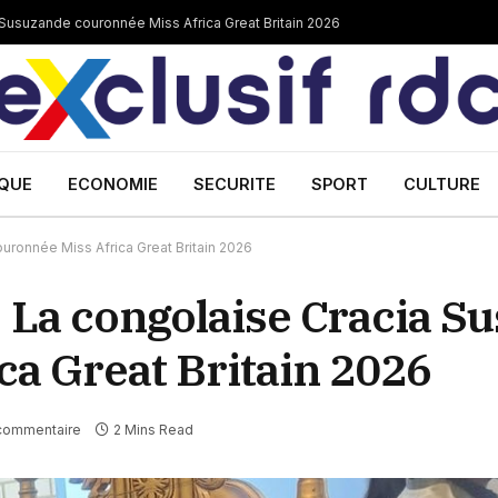
Susuzande couronnée Miss Africa Great Britain 2026
IQUE
ECONOMIE
SECURITE
SPORT
CULTURE
uronnée Miss Africa Great Britain 2026
: La congolaise Cracia S
ca Great Britain 2026
commentaire
2 Mins Read