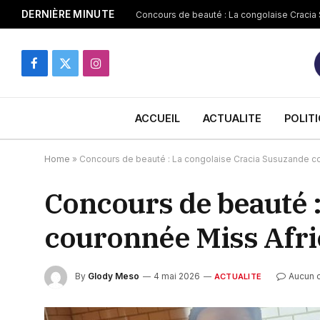
DERNIÈRE MINUTE
Concours de beauté : La congolaise Cracia 
Facebook
X
Instagram
(Twitter)
ACCUEIL
ACTUALITE
POLIT
Home
»
Concours de beauté : La congolaise Cracia Susuzande co
Concours de beauté 
couronnée Miss Afri
By
Glody Meso
4 mai 2026
Aucun 
ACTUALITE