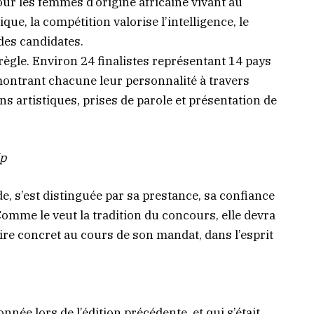
r les femmes d’origine africaine vivant au
ue, la compétition valorise l’intelligence, le
 des candidates.
 règle. Environ 24 finalistes représentant 14 pays
émontrant chacune leur personnalité à travers
ons artistiques, prises de parole et présentation de
ip
e, s’est distinguée par sa prestance, sa confiance
 Comme le veut la tradition du concours, elle devra
re concret au cours de son mandat, dans l’esprit
ée lors de l’édition précédente, et qui s’était