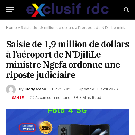
Home
»
Saisie de 1,9 million de dollars à l’aéroport de N’DjiliLe ministre Ngefa ordonne une riposte judiciaire
Saisie de 1,9 million de dollars
à l’aéroport de N’DjiliLe
ministre Ngefa ordonne une
riposte judiciaire
By
Glody Meso
8 avril 2026
Updated:
8 avril 2026
Aucun commentaire
3 Mins Read
SANTE